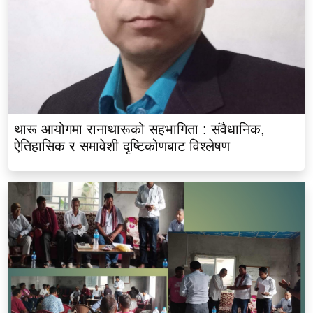
थारू आयोगमा रानाथारूको सहभागिता : संवैधानिक,
ऐतिहासिक र समावेशी दृष्टिकोणबाट विश्लेषण