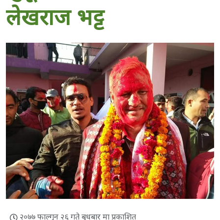
लेखराज भट्ट
२०७७ फाल्गुन २६ गते बुधबार मा प्रकाशित