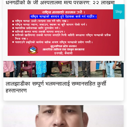
धनगढीको के जी अस्पतालमा मृत्यु प्रकरण: २२ लाखमा
केस रफादफा
Skip
लालझाडीका सम्पूर्ण भलमन्सालाई सम्मानसहित कुर्सी
हस्तान्तरण