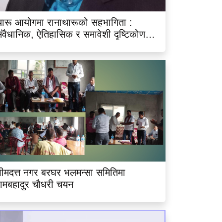
ारू आयोगमा रानाथारूको सहभागिता :
ंवैधानिक, ऐतिहासिक र समावेशी दृष्टिकोणबाट
िश्लेषण
ीमदत्त नगर बरघर भलमन्सा समितिमा
ामबहादुर चौधरी चयन