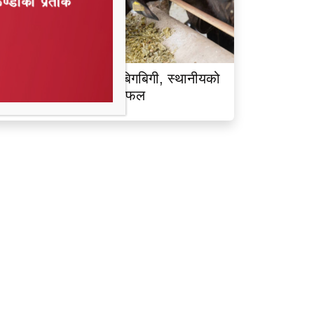
ालझाडीमा भैंसी चोरीको बिगबिगी, स्थानीयको
क्रियतापछि चोर भाग्न सफल