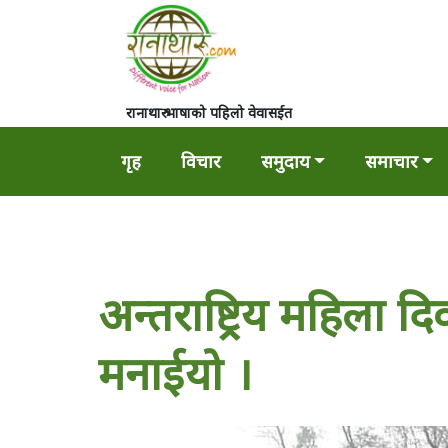
रानाथारु भाषाको पहिलो वेवासईत
गृह
विचार
समुदाय
समाचार
अन्तराष्ट्रिय महिला द
मनाईयो ।