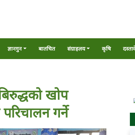
ज्ञानगुन
बातचित
संग्राहलय
कृषि
दस्ता
िरुद्धको खोप
परिचालन गर्ने