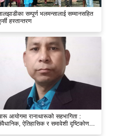
ालझाडीका सम्पूर्ण भलमन्सालाई सम्मानसहित
ुर्सी हस्तान्तरण
ारू आयोगमा रानाथारूको सहभागिता :
ंवैधानिक, ऐतिहासिक र समावेशी दृष्टिकोणबाट
िश्लेषण