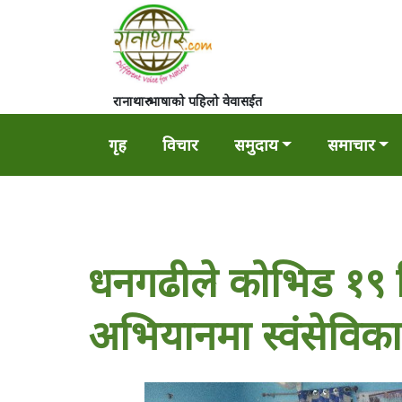
रानाथारु भाषाको पहिलो वेवासईत
गृह
विचार
समुदाय
समाचार
धनगढीले कोभिड १९ ब
अभियानमा स्वंसेविका 