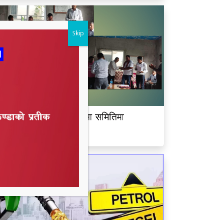
Skip
ीमदत्त नगर बरघर भलमन्सा समितिमा
ामबहादुर चौधरी चयन