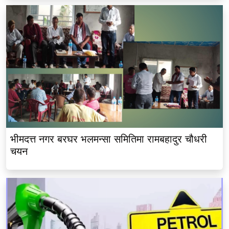
भीमदत्त नगर बरघर भलमन्सा समितिमा रामबहादुर चौधरी
चयन