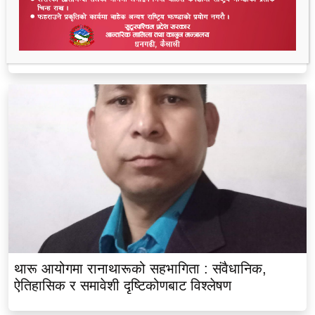
लालझाडीका सम्पूर्ण भलमन्सालाई सम्मानसहित कुर्सी
हस्तान्तरण
थारू आयोगमा रानाथारूको सहभागिता : संवैधानिक,
ऐतिहासिक र समावेशी दृष्टिकोणबाट विश्लेषण