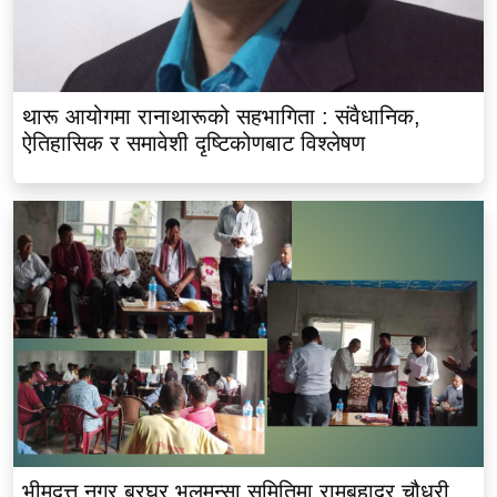
थारू आयोगमा रानाथारूको सहभागिता : संवैधानिक,
ऐतिहासिक र समावेशी दृष्टिकोणबाट विश्लेषण
भीमदत्त नगर बरघर भलमन्सा समितिमा रामबहादुर चौधरी