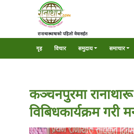
रानाथारु भाषाको पहिलो वेवासईत
गृह
विचार
समुदाय
समाचार
कञ्चनपुरमा रानाथार
विबिधकार्यक्रम गरी 