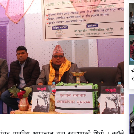
भ
र
श सांसद माननिय श्यामलाल राना रहनुभएको थियो । वहाँले