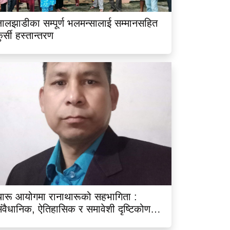
ालझाडीका सम्पूर्ण भलमन्सालाई सम्मानसहित
ुर्सी हस्तान्तरण
ारू आयोगमा रानाथारूको सहभागिता :
ंवैधानिक, ऐतिहासिक र समावेशी दृष्टिकोणबाट
िश्लेषण