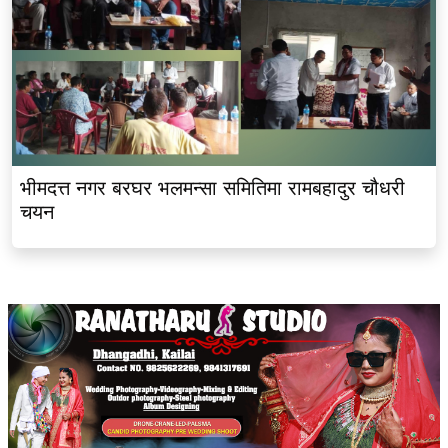
भीमदत्त नगर बरघर भलमन्सा समितिमा रामबहादुर चौधरी
चयन