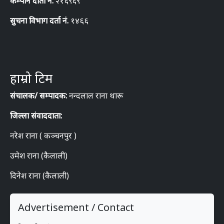
कम्पनि दार्ता नं.
२१६९६९
सुचना विभाग दर्ता नं.
१४६६
हाम्रो टिम
संचालक/ सम्पादक:
नन्दलाल राना थारू
जिल्ला संवाददाता:
नरेश राना ( कञ्चनपुर )
उमेश राना (कैलाली)
दिनेश राना (कैलाली)
Advertisement / Contact