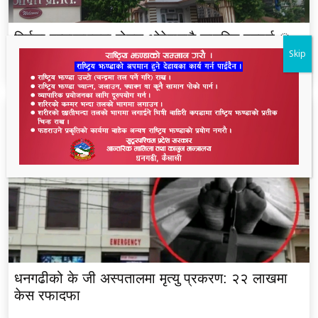
निर्मला हत्याकाण्डमा होटल ओपेराबाटै छानबिन हुनुपर्छ ः
Skip
पत्रकार भण्डारी
धनगढीको के जी अस्पतालमा मृत्यु प्रकरण: २२ लाखमा
केस रफादफा