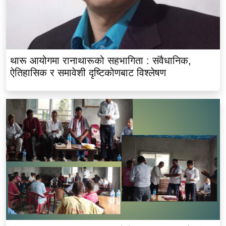
थारू आयोगमा रानाथारूको सहभागिता : संवैधानिक,
ऐतिहासिक र समावेशी दृष्टिकोणबाट विश्लेषण