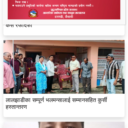
धनगढीको के जी अस्पतालमा मृत्यु प्रकरण: २२ लाखमा
केस रफादफा
लालझाडीका सम्पूर्ण भलमन्सालाई सम्मानसहित कुर्सी
हस्तान्तरण