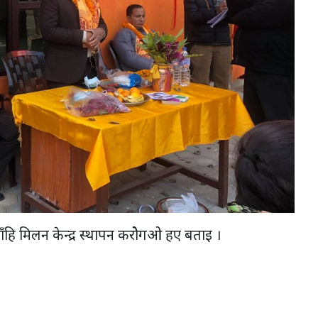
ँहि मिलन केन्द्र स्थापन करोेगओ हए बताइ ।