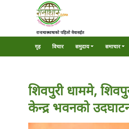
रानाथारु भाषाको पहिलो वेवासईत
गृह
विचार
समुदाय
समाचार
शिवपुरी धाममे, शिवपु
केन्द्र भवनको उदघाट