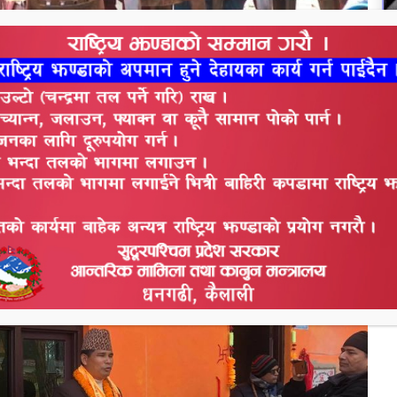
मिलन केन्द्र भवनको उद्घाटन करिहएँ । स्थानीय पूर्वाधार
लागतमे भवन निर्माण करोगओ हए । प्रतिनिधि सभा सदस्य
न
महानगरपालिकाक ५ लाखमे भवन निर्माण भओहए ।
व