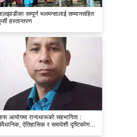
ालझाडीका सम्पूर्ण भलमन्सालाई सम्मानसहित
ुर्सी हस्तान्तरण
ारू आयोगमा रानाथारूको सहभागिता :
ंवैधानिक, ऐतिहासिक र समावेशी दृष्टिकोणबाट
िश्लेषण