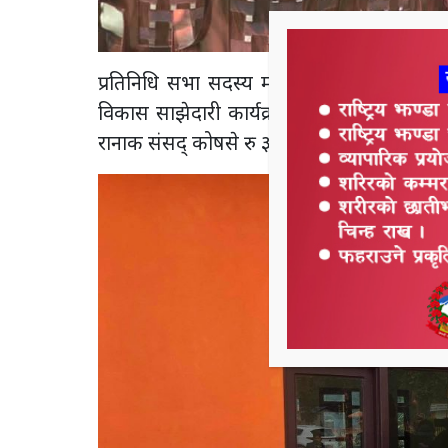
प्रतिनिधि सभा सदस्य माननिय नारदमुनि राना बो 
विकास साझेदारी कार्यक्रम मार्फत ३५ लाखको 
रानाक संसद् कोषसे रु ३० लाख औ धनगढी उप