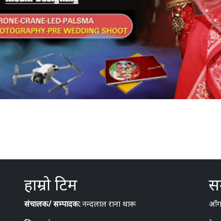
हाम्रो टिम
सम
संचालक/ सम्पादक:
नन्दलाल राना थारू
आँगन