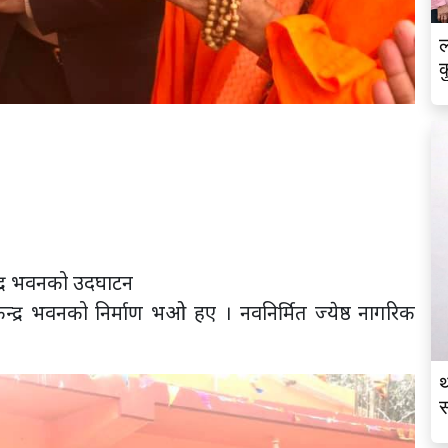
ल
क
न्द्र भवनको उदघाटन
ेन्द्र भवनको निर्माण भओ हए । नवनिर्मित ज्येष्ठ नागरिक
थ
स
व