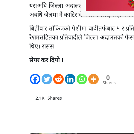
यसअघि जिल्ला अदालत कैलालीले थरुहट नेता लक
अवधि जेलमा नै काटिसकेकाले उनलाई रिहा गरिए
बिहीबार तोकिएको पेशीमा वादीतर्फबाट ५ र प्र
रेशमसहितका प्रतिवादीले जिल्ला अदालतको फैसल
थिए। रासस
सेयर कर दियो ।
0
Shares
2.1K
Shares