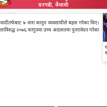
्ष्मण थारुलाई ३ वर्ष जेल सजाय सुनाइएको थियो। उक्त
को थियो।
तिवादीतर्फबाट ७ जना कानुन व्यवसायीले बहस गरेका थिए।
ाविरुद्ध २०७६ फागुनमा उच्च अदालतमा पुनरावेदन गरेका
र
स