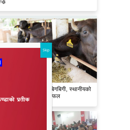
ृद्धि
Skip
ालझाडीमा भैंसी चोरीको बिगबिगी, स्थानीयको
क्रियतापछि चोर भाग्न सफल