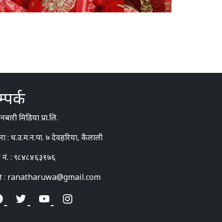
्पर्क
बारी मिडिया प्रा.लि.
ना : ध.उ.म.न.पा. ७ देवहरिया, कैलाली
 नं. : ९८४८४६३१७६
ल : ranatharuwa@gmail.com