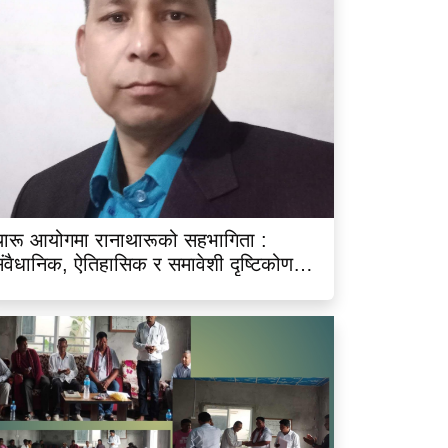
ारू आयोगमा रानाथारूको सहभागिता :
ंवैधानिक, ऐतिहासिक र समावेशी दृष्टिकोणबाट
िश्लेषण