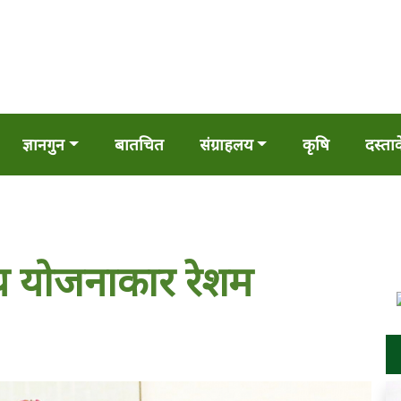
ज्ञानगुन
बातचित
संग्राहलय
कृषि
दस्ता
्य योजनाकार रेशम