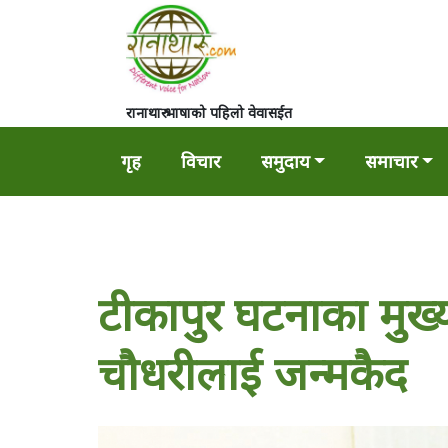
रानाथारु भाषाको पहिलो वेवासईत
गृह
विचार
समुदाय
समाचार
टीकापुर घटनाका मुख
चौधरीलाई जन्मकैद