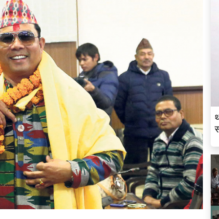
थ
स
व