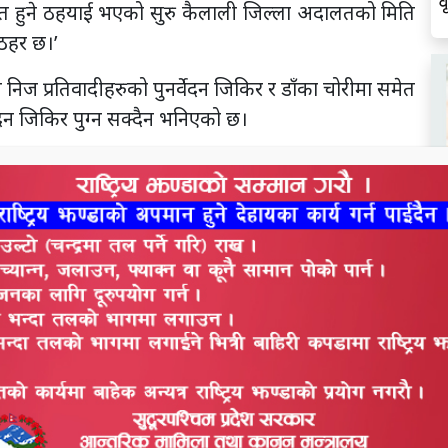
व
समेत हुने ठहयाई भएको सुरु कैलाली जिल्ला अदालतको मिति
 ठहर छ।’
निज प्रतिवादीहरुको पुनर्वेदन जिकिर र डाँका चोरीमा समेत
ेदन जिकिर पुग्न सक्दैन भनिएको छ।
अदालत कैलालीको २०७५ फागुन २२ गतेको फैसलालाई सदर
एको देखिएको छ। प्रतिवादी लक्ष्मण थारुको हकमा भएको
्धी महलको १ नं. को कसुरमा सो महलको १७ (३) बमोजिम
ला मिलेको नदेखिदा निजको हकमा केही उल्टी भई निज
न सम्बन्धी महलको १ नं. को कसुरमा सोही महलको १३(४)
ल
स
र्ने उद्योगमा ५ वर्ष कैद समेत हुने ठहर छ। अभियोग वादी
र्नवेदन जिकिर पुग्न सक्दैन। डाँका चोरी तर्फ वादी नेपाल
सलामा भनिएको छ।