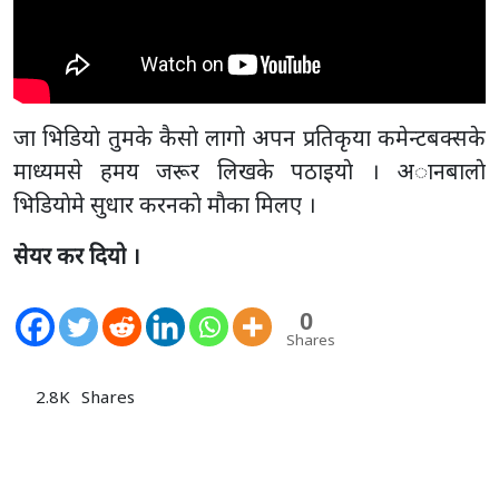
जा भिडियाे तुमके कैसाे लागाे अपन प्रतिकृया कमेन्टबक्सके
माध्यमसे हमय जरूर लिखके पठाइयाे । अानबालाे
भिडियाेमे सुधार करनकाे माैका मिलए ।
सेयर कर दियो ।
0
Shares
2.8K
Shares