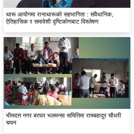
थारू आयोगमा रानाथारूको सहभागिता : संवैधानिक,
ऐतिहासिक र समावेशी दृष्टिकोणबाट विश्लेषण
भीमदत्त नगर बरघर भलमन्सा समितिमा रामबहादुर चौधरी
चयन