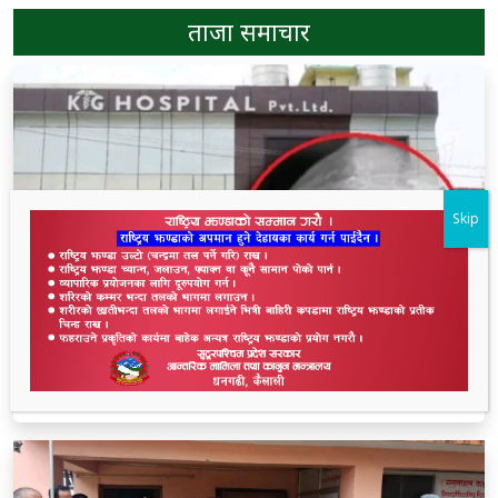
ताजा समाचार
Skip
धनगढीको के जी अस्पतालमा मृत्यु प्रकरण: २२ लाखमा
केस रफादफा