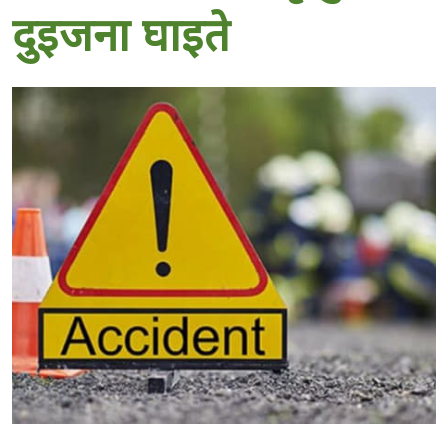
दुइजना घाइते