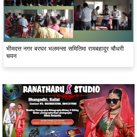
भीमदत्त नगर बरघर भलमन्सा समितिमा रामबहादुर चौधरी
चयन