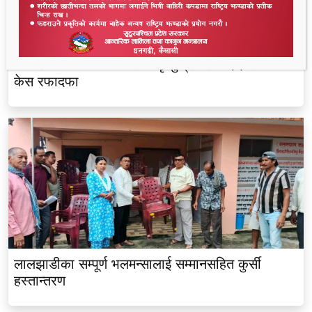
धनगढीको के जी अस्पतालमा मृत्यु प्रकरण: २२ लाखमा
केस रफादफा
लालझाडीका सम्पूर्ण भलमन्सालाई सम्मानसहित कुर्सी
हस्तान्तरण