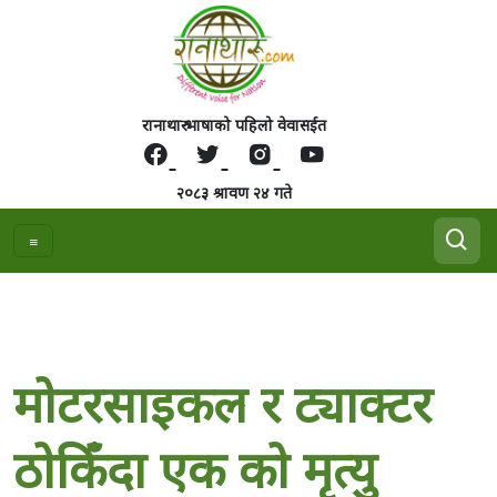
रानाथारु भाषाको पहिलो वेवासईत
२०८३ श्रावण २४ गते
माेटरसाइकल र ट्याक्टर
ठाेकिँदा एक काे मृत्यु