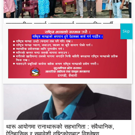
लालझाडीका सम्पूर्ण भलमन्सालाई सम्मानसहित कुर्सी
Skip
हस्तान्तरण
थारू आयोगमा रानाथारूको सहभागिता : संवैधानिक,
ऐतिहासिक र समावेशी दृष्टिकोणबाट विश्लेषण