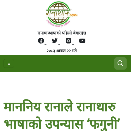
रानाथारु भाषाको पहिलो वेवासईत
२०८३ श्रावण २२ गते
माननिय रानाले रानाथारु
भाषाको उपन्यास ‘फगुनी’