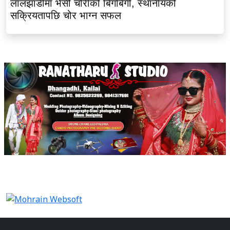
लालझाडीमा भैंसी चोरीको बिगबिगी, स्थानीयको
सक्रियतापछि चोर भाग्न सफल