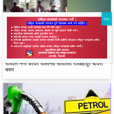
Skip
भीमदत्त नगर बरघर भलमन्सा समितिमा रामबहादुर चौधरी
चयन