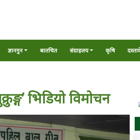
ज्ञानगुन
बातचित
संग्राहलय
कृषि
दस्ता
बुक्रुङ्ग’ भिडियो विमोचन