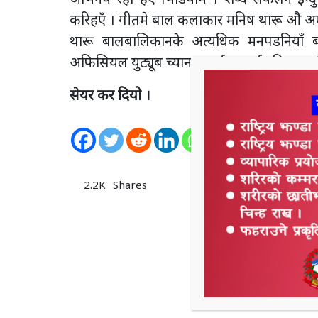
करिहएँ । गीतमे बाल कलाकार मनिष थारू औ अमृ
थारू बालबालिकानके अत्यधिक मनपडनियाँ बालगी
अफिसियल युट्यूब च्यानल मार्फत सार्वजनिक भ
सेयर कर दियो ।
2.2K
Shares