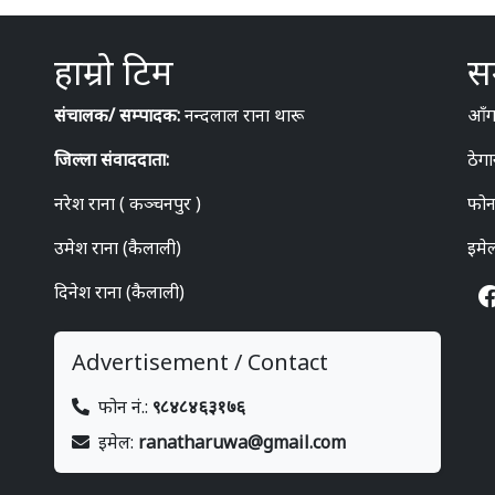
हाम्रो टिम
सम
संचालक/ सम्पादक:
नन्दलाल राना थारू
आँगन
जिल्ला संवाददाता:
ठेगा
नरेश राना ( कञ्चनपुर )
फोन
उमेश राना (कैलाली)
इमे
दिनेश राना (कैलाली)
Advertisement / Contact
फोन नं.:
९८४८४६३१७६
इमेल:
ranatharuwa@gmail.com