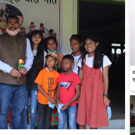
थ
स
व