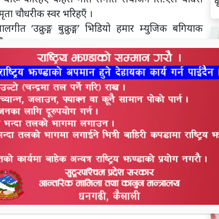
व
ता चौधरीक स्वर भरिहएँ ।
त ‘उक्रुङ्ग बुक्रुङ्ग’ भिडियो हमार म्युजिक बगियाक
औ हए ।
ल
स