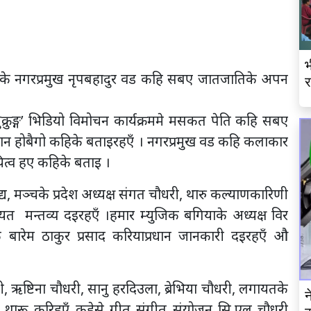
भ
े नगरप्रमुख नृपबहादुर वड कहि सबए जातजातिके अपन
र
ुक्रुङ्ग’ भिडियो विमोचन कार्यक्रममे मसकत पेति कहि सबए
 होबैगो कहिके बताइरहएँ । नगरप्रमुख वड कहि कलाकार
त्व हए कहिके बताइ ।
द्य, मञ्चके प्रदेश अध्यक्ष संगत चौधरी, थारु कल्याणकारिणी
 मन्तव्य दइरहएँ ।हमार म्युजिक बगियाके अध्यक्ष विर
े बारेम ठाकुर प्रसाद करियाप्रधान जानकारी दइरहएँ औ
 ऋष्टिना चौधरी, सानु हरदिउला, ब्रेभिया चौधरी, लगायतके
न
ु थारू करिहएँ कहेसे गीत संगीत संयोजन सि.एल चौधरी