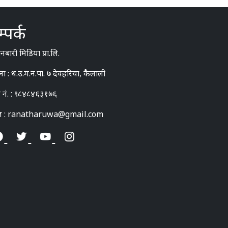
्पर्क
बारी मिडिया प्रा.लि.
ना : ध.उ.म.न.पा. ७ देवहरिया, कैलाली
 नं. : ९८४८४६३१७६
ल : ranatharuwa@gmail.com