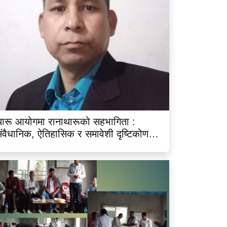
ारू आयोगमा रानाथारूको सहभागिता :
ंवैधानिक, ऐतिहासिक र समावेशी दृष्टिकोणबाट
िश्लेषण