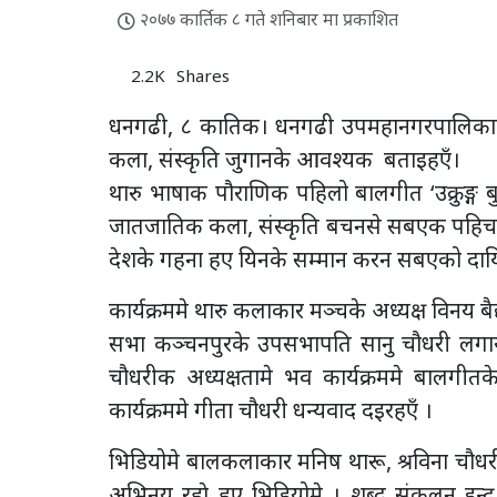
२०७७ कार्तिक ८ गते शनिबार मा प्रकाशित
2.2K
Shares
धनगढी, ८ कातिक। धनगढी उपमहानगरपालिकाक
कला, संस्कृति जुगानके आवश्यक बताइहएँ।
थारु भाषाक पौराणिक पहिलो बालगीत ‘उक्रुङ्ग ब
जातजातिक कला, संस्कृति बचनसे सबएक पहिचान
देशके गहना हए यिनके सम्मान करन सबएको दायि
कार्यक्रममे थारु कलाकार मञ्चके अध्यक्ष विनय बै
सभा कञ्चनपुरके उपसभापति सानु चौधरी लगायत
चौधरीक अध्यक्षतामे भव कार्यक्रममे बालगीतक
कार्यक्रममे गीता चौधरी धन्यवाद दइरहएँ ।
भिडियोमे बालकलाकार मनिष थारू, श्रविना चौधरी,
अभिनय रहाे हए भिडियोमे । शब्द संकलन इन्द