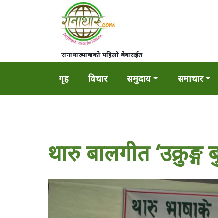
रानाथारु भाषाको पहिलो वेवासईत
गृह
विचार
समुदाय
समाचार
थारु बालगीत ‘उक्रुङ्ग 