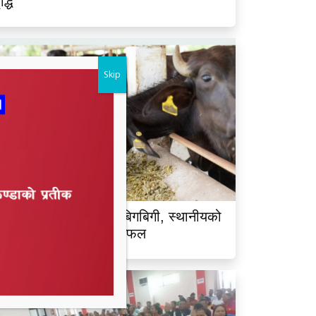
ृद्धि
Skip
ालझाडीमा भैंसी चोरीको बिगबिगी, स्थानीयको
क्रियतापछि चोर भाग्न सफल