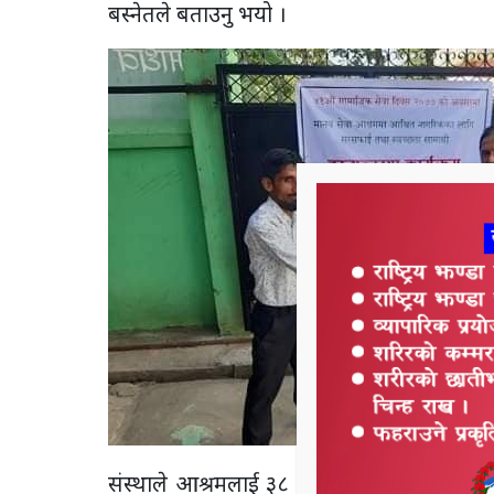
बस्नेतले बताउनु भयो ।
संस्थाले आश्रमलाई ३८ थान ब्रस, ३८ थान नुहाउ