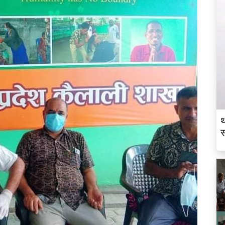
थ
स
व