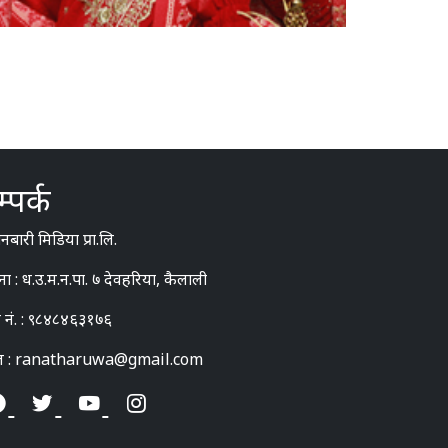
्पर्क
बारी मिडिया प्रा.लि.
ना : ध.उ.म.न.पा. ७ देवहरिया, कैलाली
 नं. : ९८४८४६३१७६
ल : ranatharuwa@gmail.com