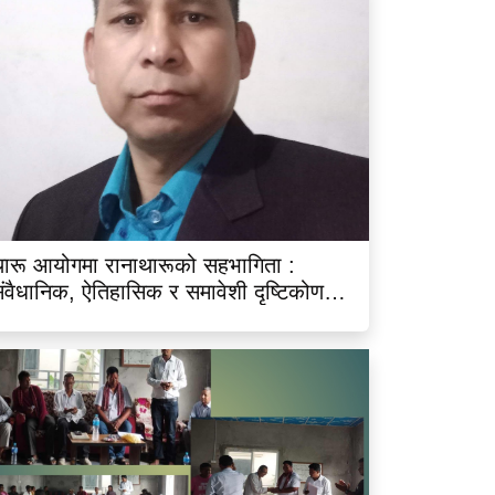
ारू आयोगमा रानाथारूको सहभागिता :
ंवैधानिक, ऐतिहासिक र समावेशी दृष्टिकोणबाट
िश्लेषण