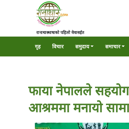
रानाथारु भाषाको पहिलो वेवासईत
गृह
विचार
समुदाय
समाचार
फाया नेपालले सहयो
आश्रममा मनायो साम