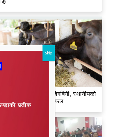
ृद्धि
Skip
ालझाडीमा भैंसी चोरीको बिगबिगी, स्थानीयको
क्रियतापछि चोर भाग्न सफल