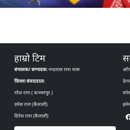
हाम्रो टिम
सम
संचालक/ सम्पादक:
नन्दलाल राना थारू
आँगन
जिल्ला संवाददाता:
ठेगा
नरेश राना ( कञ्चनपुर )
फोन
उमेश राना (कैलाली)
इमे
दिनेश राना (कैलाली)