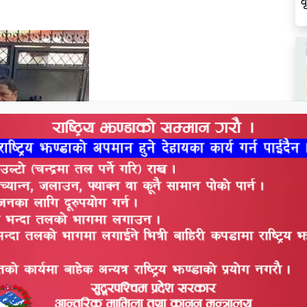
व
ल
स
ने साबुन, ३८ थान लुगा धुने साबुन, ३८ थान नङ कटर, ५र५