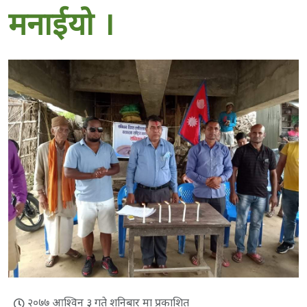
मनाईयो ।
२०७७ आश्विन ३ गते शनिबार मा प्रकाशित