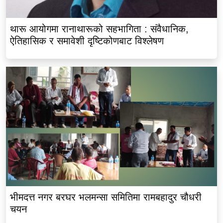
थारू आयोगमा रानाथारूको सहभागिता : संवैधानिक,
ऐतिहासिक र समावेशी दृष्टिकोणबाट विश्लेषण
भीमदत्त नगर बरघर भलमन्सा समितिमा रामबहादुर चौधरी
चयन