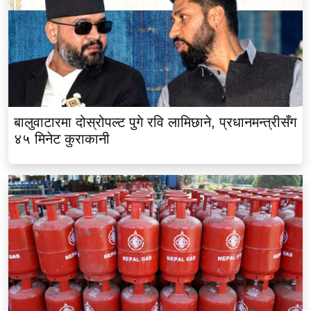
बालुवाटारमा दोस्रोपल्ट पुगे रवि लामिछाने, प्रधानमन्त्रीसँग
४५ मिनेट कुराकानी