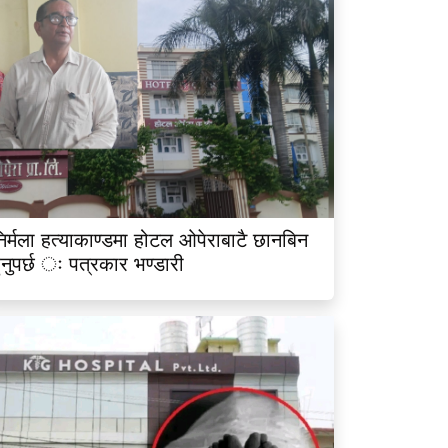
िर्मला हत्याकाण्डमा होटल ओपेराबाटै छानबिन
ुनुपर्छ ः पत्रकार भण्डारी