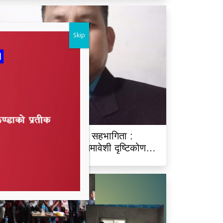
Skip
ारू आयोगमा रानाथारूको सहभागिता :
ंवैधानिक, ऐतिहासिक र समावेशी दृष्टिकोणबाट
िश्लेषण