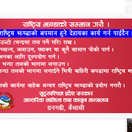
थ
स
व