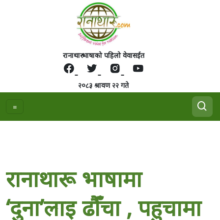
रानाथारु भाषाको पहिलो वेवासईत
२०८३ श्रावण २२ गते
रानाथारू भाषामा
‘दुना’लाइ ढाैँचा , पहुचामा