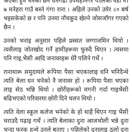
अएका हुन भनेका छन धनगढी उपमहानगर पालिका वडा नं।
७ मनेहरा गाउँ बस्ने गंगा राना । अहिले उनको उमेर ८० बर्ष
भइसकेको छ र पनि उनमा नाँचकुद खेल्ने जोसजाँगर गएको
छैन ।
उनको भनाइ अनुसार पहिले प्रस्सत जग्गाजमिन थियो ।
त्यसैलाइ जोतखोद गर्ने हामीहरूमा फुस्र्दै थिएन । त्यसमा
पनि गाइ,भैसी आदि जनावरहरू धेरै पलिने गर्थे ।
रानाथारू समुदायले रूपिया पैसा भएकालाइ धनि भनिदैन्थे
त्यति बेला धन भनेको नै जनावर हो । रूपिया पैसा भएका
लाइ सेठ भन्नि थियो । छोरीहरूको मगनी गर्दा गाइभैसी
बढिभएको परिवारमा छोरी दिने चलन थियो ।
त्यति वेला स्कुल कलेज भनेको के हो थाहै थिएन गाइ भैसी
चराउदै पढाइ गर्थे । त्यति बेलाका दुना आजभोली भन्ने दुना
भन्दा फरक हुन्थे उनले बताए । पहिलेको दुनालाइ ठुलो दुना