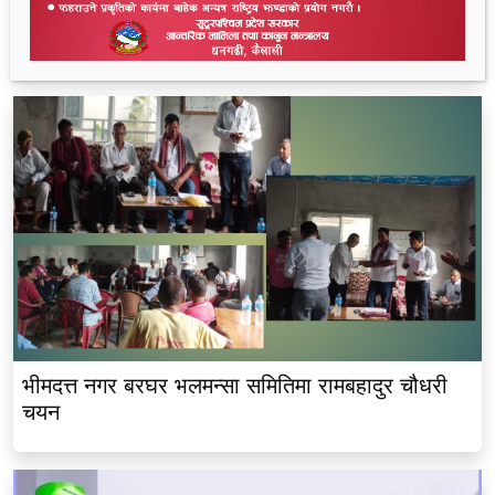
थारू आयोगमा रानाथारूको सहभागिता : संवैधानिक,
ऐतिहासिक र समावेशी दृष्टिकोणबाट विश्लेषण
भीमदत्त नगर बरघर भलमन्सा समितिमा रामबहादुर चौधरी
चयन