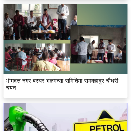
भीमदत्त नगर बरघर भलमन्सा समितिमा रामबहादुर चौधरी
चयन