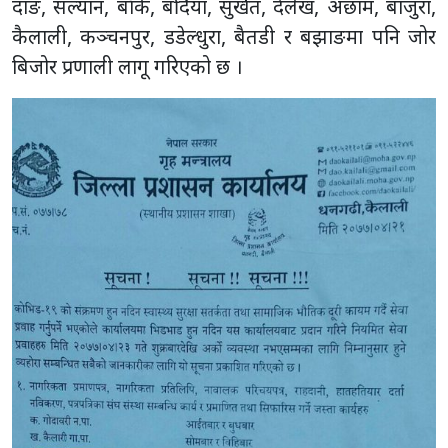
दाङ, सल्यान, बाँके, बर्दिया, सुर्खेत, दैलेख, अछाम, बाजुरा,
कैलाली, कञ्चनपुर, डडेल्धुरा, बैतडी र बझाङमा पनि जोर
बिजोर प्रणाली लागू गरिएको छ ।