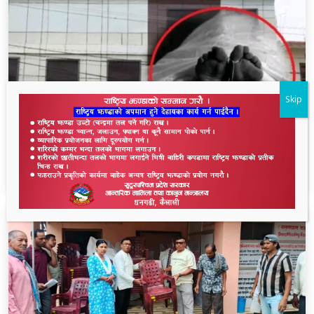
Skip
धनगढीको के जी अस्पतालमा मृत्यु प्रकरण: २२ लाखमा
केस रफादफा