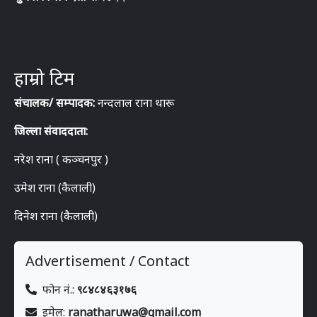
हाम्रो टिम
संचालक/ सम्पादक:
नन्दलाल राना थारू
जिल्ला संवाददाता:
नरेश राना ( कञ्चनपुर )
उमेश राना (कैलाली)
दिनेश राना (कैलाली)
Advertisement / Contact
फोन नं.:
९८४८४६३१७६
इमेल:
ranatharuwa@gmail.com