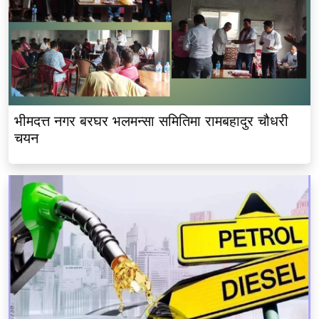
भीमदत्त नगर बरघर भलमन्सा समितिमा रामबहादुर चौधरी
चयन