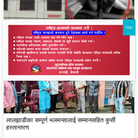
Skip
धनगढीको के जी अस्पतालमा मृत्यु प्रकरण: २२ लाखमा
केस रफादफा
लालझाडीका सम्पूर्ण भलमन्सालाई सम्मानसहित कुर्सी
हस्तान्तरण