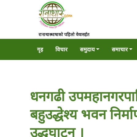
रानाथारु भाषाको पहिलो वेवासईत
गृह
विचार
समुदाय
समाचार
धनगढी उपमहानगरपालिक
बहुउद्धेश्य भवन निर्म
उद्धघाटन ।