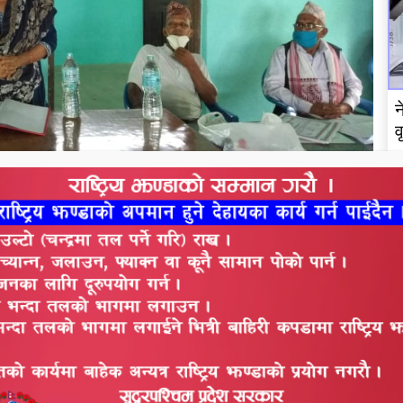
न
व
गरिक सम्मान,ज्येष्ठ नागरिकको स्वास्थ्य परिक्षण, जाडोको
ठ नागरिकलाइ कम्बल वितरण,गर्मीको समयमा झुल वितरण र
तालिमहरुको ब्यवस्था गर्दै आइरहेको छ । २०७१ साल देखी
साल औपचारिक रुपमा दर्ता भई आफ्ना गतिविधि गरिरहेको
क्षित राख्न सकिन्छ भन्ने विषयमा विभिन्न खाले तालिम र
रहेको कुरा संस्थाका सचिव भुमिनन्द ओझाले बताउनु भयो ।