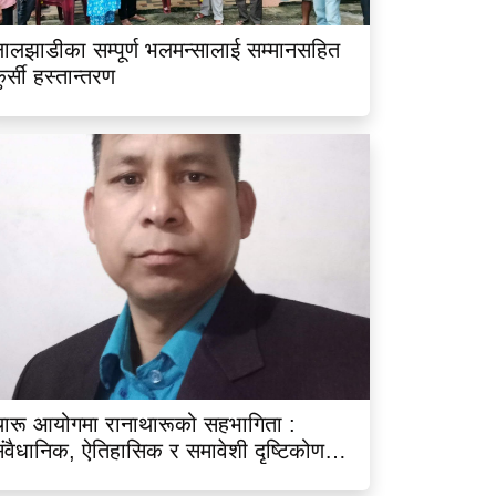
ालझाडीका सम्पूर्ण भलमन्सालाई सम्मानसहित
ुर्सी हस्तान्तरण
ारू आयोगमा रानाथारूको सहभागिता :
ंवैधानिक, ऐतिहासिक र समावेशी दृष्टिकोणबाट
िश्लेषण