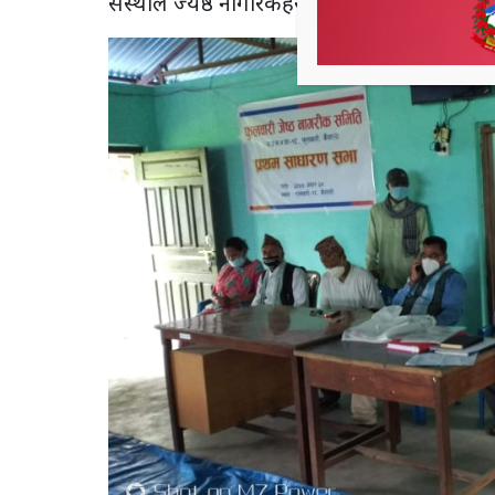
संस्थाले ज्येष्ठ नागरिकहरुको जीविकोपार्जनमा स