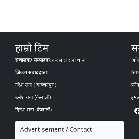
हाम्रो टिम
सम
संचालक/ सम्पादक:
नन्दलाल राना थारू
आँगन
जिल्ला संवाददाता:
ठेगा
नरेश राना ( कञ्चनपुर )
फोन
उमेश राना (कैलाली)
इमे
दिनेश राना (कैलाली)
Advertisement / Contact