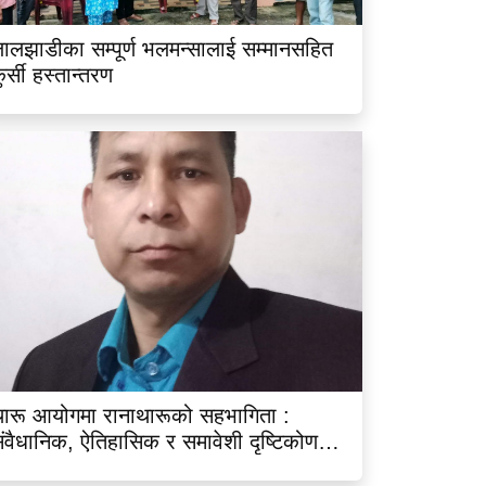
ालझाडीका सम्पूर्ण भलमन्सालाई सम्मानसहित
ुर्सी हस्तान्तरण
ारू आयोगमा रानाथारूको सहभागिता :
ंवैधानिक, ऐतिहासिक र समावेशी दृष्टिकोणबाट
िश्लेषण