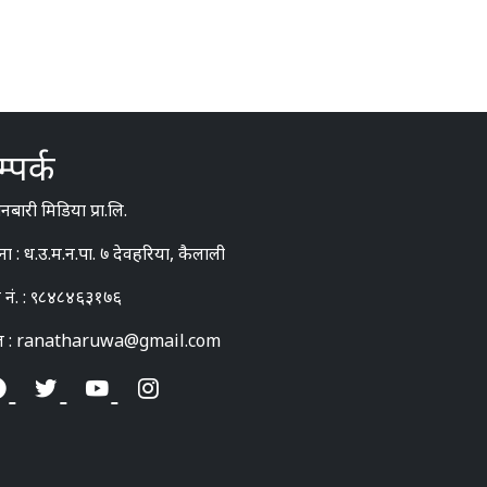
्पर्क
बारी मिडिया प्रा.लि.
ना : ध.उ.म.न.पा. ७ देवहरिया, कैलाली
 नं. : ९८४८४६३१७६
ल : ranatharuwa@gmail.com