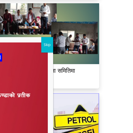
Skip
ीमदत्त नगर बरघर भलमन्सा समितिमा
ामबहादुर चौधरी चयन