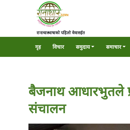
रानाथारु भाषाको पहिलो वेवासईत
गृह
विचार
समुदाय
समाचार
बैजनाथ आधारभुतले प्र
संचालन