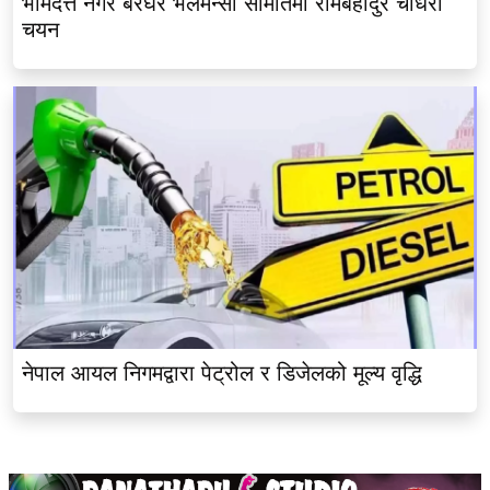
भीमदत्त नगर बरघर भलमन्सा समितिमा रामबहादुर चौधरी
चयन
नेपाल आयल निगमद्वारा पेट्रोल र डिजेलको मूल्य वृद्धि