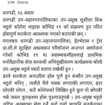
3.9K
Shares
धनगढी, १६ असार
धनगढी उप–महानगरपालिकाका उप–प्रमुख सुशीला मिश्र
भट्टले कोरोना भाइरस कोभिड १९ को संक्रमण हुन नदिन
होसपूर्ण सतर्कता आवश्यक भएको बताएकी छन् ।
मंगलबार धनगढी उप–महानगरपालिका, हेल्भेटास र ट्रेस
प्रा.ली.ले सुरक्षित आप्रवासन परियोजना अन्तगत आयोजना
गरेको कोभिड १९ मा स्वास्थ्यकर्मीहरुलाई प्राथमिक
मनोवैज्ञानीक सेवा सम्वन्धी अभिमूखीकरण कार्यक्रममा बोल्दै
उप–प्रमुख भट्टले यस्तो धारणा राखेकी हुन ।
डरले सतर्कता अनाउदैमा होस पूर्ण हुन सक्दैन उप–प्रमुख
भट्टले भनिन् , त्यसैले मैले मास्क लगाएकी लगाएन, हात
धोएकी धोएन , कतै कोरोनाको जिखिम हुने कुरा पो छोएकी
भन्ने जस्ता कुराहरुमा होस पु¥याउनुपर्छ । उप–प्रमुख भट्टले
जटिल अवस्थामा सेवा गर्ने कुरो ठूलो भएपनि सतर्कताका