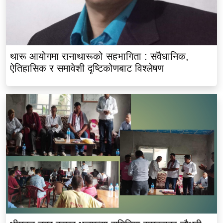
थारू आयोगमा रानाथारूको सहभागिता : संवैधानिक,
ऐतिहासिक र समावेशी दृष्टिकोणबाट विश्लेषण