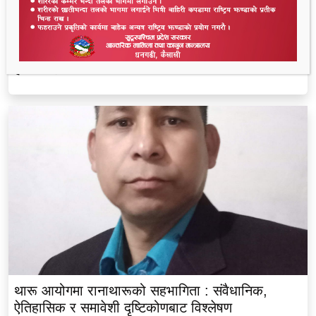
लालझाडीका सम्पूर्ण भलमन्सालाई सम्मानसहित कुर्सी
हस्तान्तरण
थारू आयोगमा रानाथारूको सहभागिता : संवैधानिक,
ऐतिहासिक र समावेशी दृष्टिकोणबाट विश्लेषण