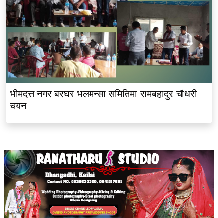
भीमदत्त नगर बरघर भलमन्सा समितिमा रामबहादुर चौधरी
चयन