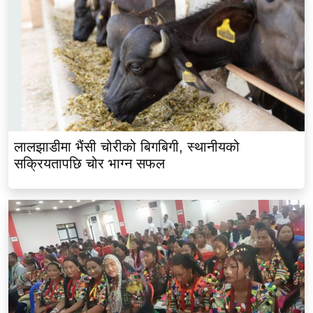
लालझाडीमा भैंसी चोरीको बिगबिगी, स्थानीयको
सक्रियतापछि चोर भाग्न सफल