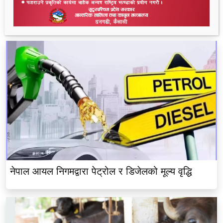
भीमदत्त नगर बरघर भलमन्सा समितिमा रामबहादुर चौधरी
चयन
नेपाल आयल निगमद्वारा पेट्रोल र डिजेलको मूल्य वृद्धि