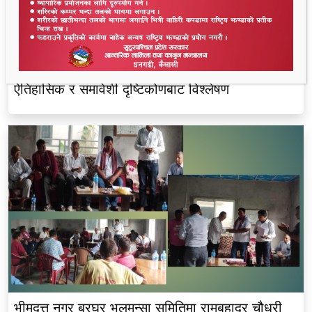
थारू आयोगमा रानाथारूको सहभागिता : संवैधानिक,
ऐतिहासिक र समावेशी दृष्टिकोणबाट विश्लेषण
भीमदत्त नगर बरघर भलमन्सा समितिमा रामबहादुर चौधरी