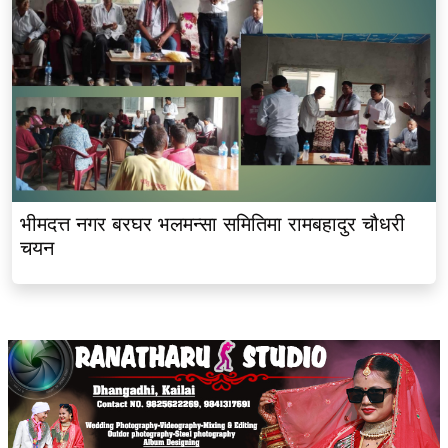
भीमदत्त नगर बरघर भलमन्सा समितिमा रामबहादुर चौधरी
चयन