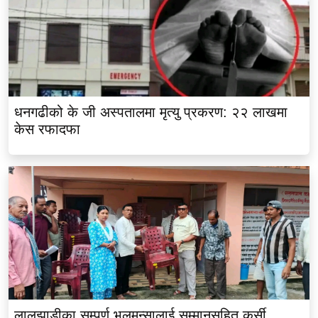
धनगढीको के जी अस्पतालमा मृत्यु प्रकरण: २२ लाखमा
केस रफादफा
लालझाडीका सम्पूर्ण भलमन्सालाई सम्मानसहित कुर्सी