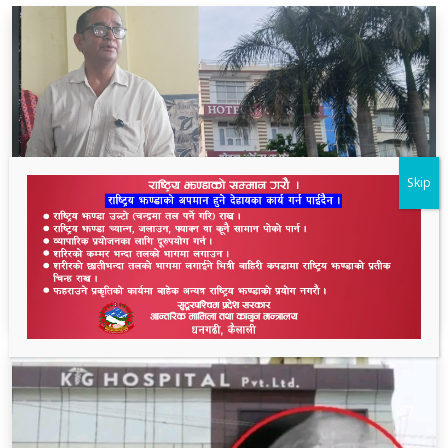
Skip
निर्मला हत्याकाण्डमा होटल ओपेराबाटै छानबिन हुनुपर्छ ः
पत्रकार भण्डारी