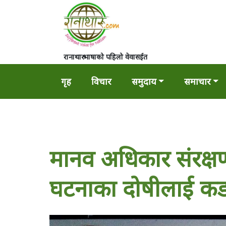
रानाथारु भाषाको पहिलो वेवासईत
गृह
विचार
समुदाय
समाचार
मानव अधिकार संरक्षण
घटनाका दोषीलाई कड