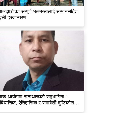
ालझाडीका सम्पूर्ण भलमन्सालाई सम्मानसहित
ुर्सी हस्तान्तरण
ारू आयोगमा रानाथारूको सहभागिता :
ंवैधानिक, ऐतिहासिक र समावेशी दृष्टिकोणबाट
िश्लेषण