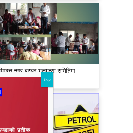
ीमदत्त नगर बरघर भलमन्सा समितिमा
ामबहादुर चौधरी चयन
Skip