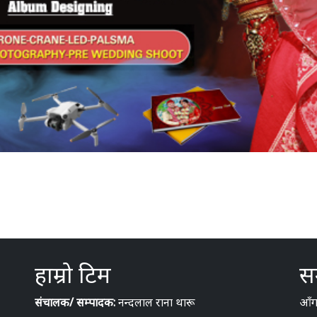
हाम्रो टिम
सम
संचालक/ सम्पादक:
नन्दलाल राना थारू
आँगन