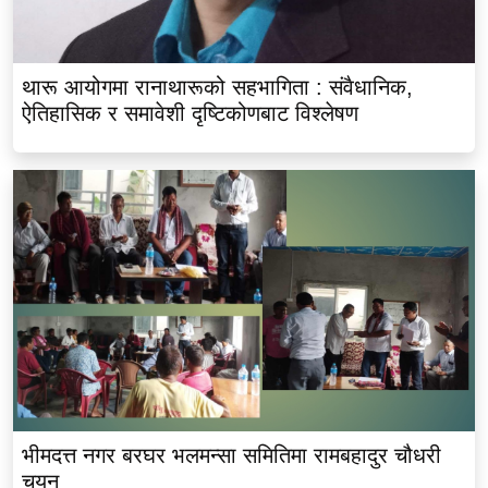
थारू आयोगमा रानाथारूको सहभागिता : संवैधानिक,
ऐतिहासिक र समावेशी दृष्टिकोणबाट विश्लेषण
भीमदत्त नगर बरघर भलमन्सा समितिमा रामबहादुर चौधरी
चयन