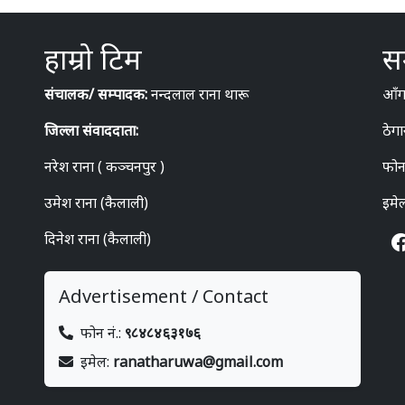
हाम्रो टिम
सम
संचालक/ सम्पादक:
नन्दलाल राना थारू
आँगन
जिल्ला संवाददाता:
ठेगा
नरेश राना ( कञ्चनपुर )
फोन
उमेश राना (कैलाली)
इमे
दिनेश राना (कैलाली)
Advertisement / Contact
फोन नं.:
९८४८४६३१७६
इमेल:
ranatharuwa@gmail.com