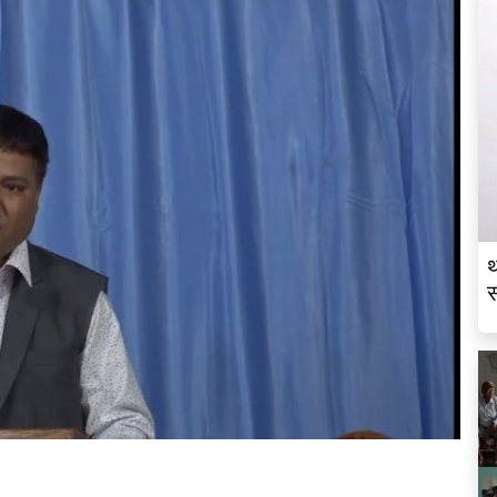
थ
स
व