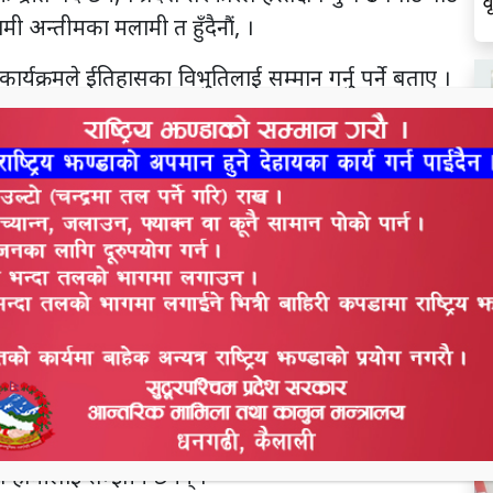
व
ी अन्तीमका मलामी त हुँदैनौं, ।
 कार्यक्रमले ईतिहासका विभुतिलाई सम्मान गर्नु पर्ने बताए ।
रुको नाम बाट कार्यक्रम ल्याउन सुझाब दिए । सोडारीले भने
े, शतिmमा भएका बेला प्रयोग भएका गाडी घोडा तत्कालका
ने छैन, ।’
र सिंह, पहलमान सिंह स्वाँर, द्धारीका देवि ठकुरानी, दशरथ
काराम पार्की मन्दीरमा पहिलो पटक प्रवेश गर्ने दलित थिए यि
न कस्ले रोक्यो, । ‘भिम दत्त पन्तको नाम कृषिको कार्यक्रमा
्ने प्रेम सिंह धामीको नाम कर्यक्रममा लेख्दा के विग्रन्छ ।
ल
स
युद्धको चपेटामा मारीनु भयो, । माओवादी आन्दोलनमा जोखन
ाझा व्यक्ति किन बनाउन नसक्ने । सोडारीले भने अवको
रम ल्याउनु पर्छ ,। विरंगाना स्वाभीमानी व्यक्तिहरुको यदी
े हामीलाई सम्झीने छैनन् ।