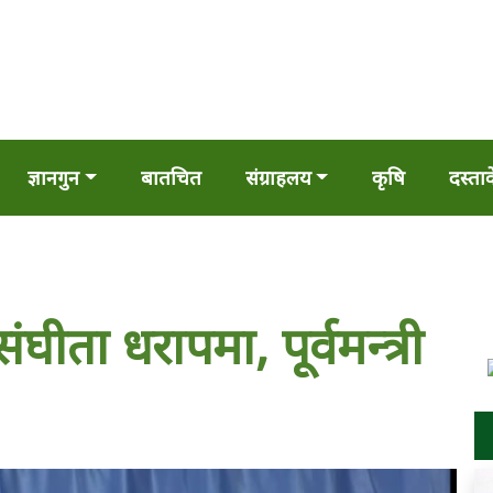
ज्ञानगुन
बातचित
संग्राहलय
कृषि
दस्ता
घीता धरापमा, पूर्वमन्त्री