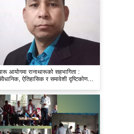
ारू आयोगमा रानाथारूको सहभागिता :
ंवैधानिक, ऐतिहासिक र समावेशी दृष्टिकोणबाट
िश्लेषण