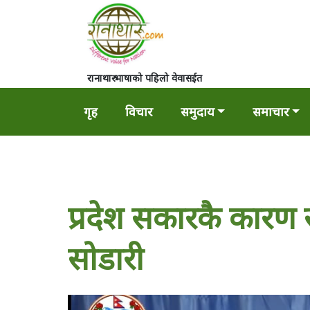
रानाथारु भाषाको पहिलो वेवासईत
गृह
विचार
समुदाय
समाचार
प्रदेश सकारकै कारण सं
सोडारी