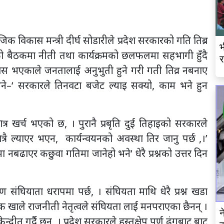
िक विकास मन्त्री दीर्घ सोडारीले प्रदेश सरकारको गति तिब्र
भ
भाको बैठकमा नीती तथा कार्यक्रमको छलफलमा सहभागी हुँदै
र
ास भएकाले जनतालाई अनुभुती हुने गरी गती तिव्र नबनाए
े भने–‘ सरकारले तिनवटा बजेट ल्याइ सक्यो, काम भने हुन
त्र खर्च भएको छ, । पुरानै प्रबृति दुई तिहाइको सरकारले
्रै ल्याएर भएन, कार्यन्वयनको अवस्था तिर जानु पर्छ ,।’
 नबढाएर कछुवा गतिमा जानेहो भने‘ धेरै प्रश्नको उत्तर दिन
ंघियाता धरापमा पर्छ, । संघियता माथि धेरै प्रश्न खडा
क खाले राजनीती नेतृत्वले संघियता लाई मनपराएका छैनन् ।
न
्द्रीत गर्दै छन, । प्रदेश सरकारले हस्तक्षेप पुर्ण ढंगबाट बाट