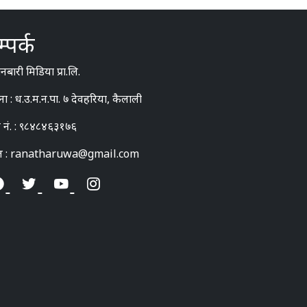
्पर्क
बारी मिडिया प्रा.लि.
ना : ध.उ.म.न.पा. ७ देवहरिया, कैलाली
 नं. : ९८४८४६३१७६
ल : ranatharuwa@gmail.com