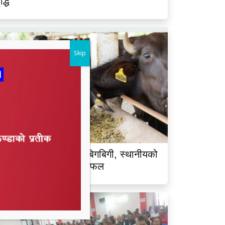
ृद्धि
Skip
ालझाडीमा भैंसी चोरीको बिगबिगी, स्थानीयको
क्रियतापछि चोर भाग्न सफल