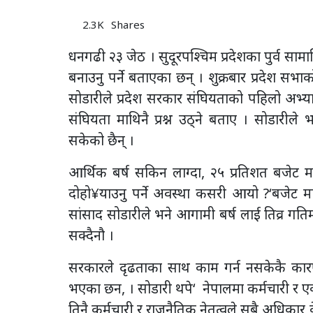
2.3K
Shares
धनगढी २३ जेठ । सुदूरपश्चिम प्रदेशका पुर्व सामाज
बनाउनु पर्ने बताएका छन् । शुक्रबार प्रदेश स
सोडारीले प्रदेश सरकार संघियताको पहिलो अभ्य
संघियता माथिनै प्रश्न उठ्ने बताए । सोडारील
सकेको छैन् ।
आर्थिक बर्ष सकिन लाग्दा, २५ प्रतिशत बजेट मा
दोहो¥याउनु पर्ने अवस्था कसरी आयो ?‘बजेट मात
सांसाद सोडारीले भने आगामी बर्ष लाई तिव्र गतिमा
सक्दैनौ ।
सरकारले दृढताका साथ काम गर्न नसकेकै कारण स
भएका छन, । सोडारी थपे‘ नेपालमा कर्मचारी र ए
तिनै कर्मचारी र राजनैतिक नेतृत्वले सबै अधिकार केन