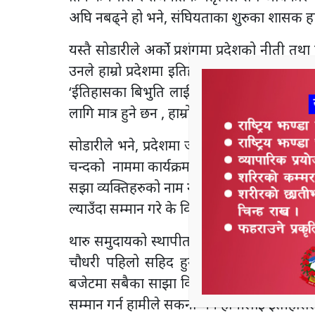
अघि नबढ्ने हो भने, संघियताका शुरुका शासक हाम
यस्तै सोडारीले अर्को प्रशंगमा प्रदेशको नीती तथा
उनले हाम्रो प्रदेशमा इतिहासका बोकेका विभूतिह
‘ईतिहासका बिभुति लाई सम्मान गर्न सकेनौ भन
लागि मात्र हुने छन , हाम्रो सम्मान पनि भविस्यमा हु
सोडारीले भने, प्रदेशमा जन्मीएका जयपृथ्वी बहादु
चन्दको नाममा कार्यक्रम लेख्न कस्ले रोक्यो ,। टि
सझा व्यक्तिहरुको नाम नीती तथा कार्यक्रममै ल्याउ
ल्याउँदा सम्मान गरे के विग्रिन्छ ।, सिमाका लागि लड
थारु समुदायको स्थापीत नाम चक्र डगौरा थारु 
चौधरी पहिलो सहिद हुनु भयो, उहाँहरु लाई स
बजेटमा सबैका साझा विभुतीहरुको नाम बाट कार्यक्
सम्मान गर्न हामीले सकनौं भने हामीलाई ईतीहासल