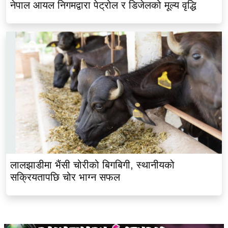
नेपाल आयल निगमद्वारा पेट्रोल र डिजेलको मूल्य वृद्धि
लालझाडीमा भैंसी चोरीको बिगबिगी, स्थानीयको
सक्रियतापछि चोर भाग्न सफल