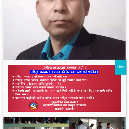
थारू आयोगमा रानाथारूको सहभागिता : संवैधानिक,
Skip
ऐतिहासिक र समावेशी दृष्टिकोणबाट विश्लेषण