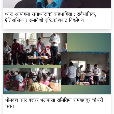
थारू आयोगमा रानाथारूको सहभागिता : संवैधानिक,
ऐतिहासिक र समावेशी दृष्टिकोणबाट विश्लेषण
भीमदत्त नगर बरघर भलमन्सा समितिमा रामबहादुर चौधरी
चयन