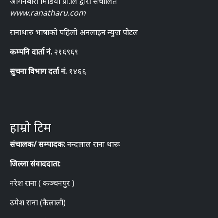
आँगनबारी मिडिया प्रा.लि द्वारा संचालित
www.ranatharu.com
रानाथारु भाषाको पहिलो अनलाइन न्युज पोटल
कम्पनि दार्ता नं.
२१६९६९
सुचना विभाग दर्ता नं.
१४६६
हाम्रो टिम
संचालक/ सम्पादक:
नन्दलाल राना थारू
जिल्ला संवाददाता:
नरेश राना ( कञ्चनपुर )
उमेश राना (कैलाली)