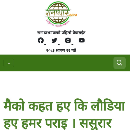
रानाथारु भाषाको पहिलो वेवासईत
२०८३ श्रावण २२ गते
मैको कहत हए कि लौडिया
हए हमर पराइ । ससुरार