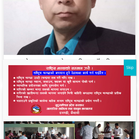
थारू आयोगमा रानाथारूको सहभागिता : संवैधानिक,
Skip
ऐतिहासिक र समावेशी दृष्टिकोणबाट विश्लेषण