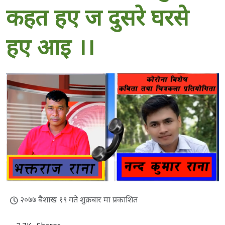
कहत हए ज दुसरे घरसे
हए आइ ।।
२०७७ बैशाख १९ गते शुक्रबार मा प्रकाशित
2.7K
Shares