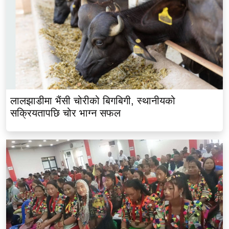
लालझाडीमा भैंसी चोरीको बिगबिगी, स्थानीयको
सक्रियतापछि चोर भाग्न सफल