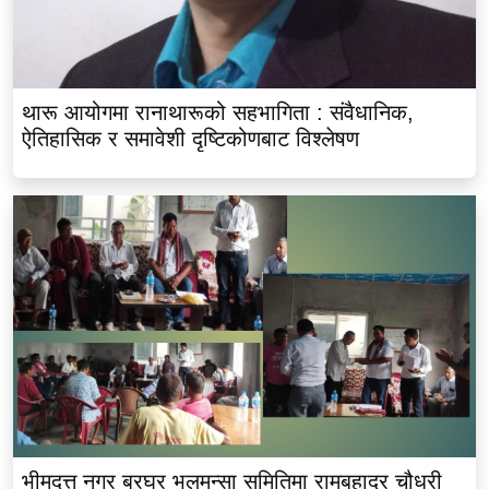
थारू आयोगमा रानाथारूको सहभागिता : संवैधानिक,
ऐतिहासिक र समावेशी दृष्टिकोणबाट विश्लेषण
भीमदत्त नगर बरघर भलमन्सा समितिमा रामबहादुर चौधरी