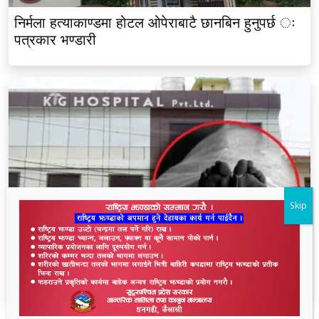
निर्मला हत्याकाण्डमा होटल ओपेराबाटै छानबिन हुनुपर्छ ः
पत्रकार भण्डारी
Skip
धनगढीको के जी अस्पतालमा मृत्यु प्रकरण: २२ लाखमा
केस रफादफा