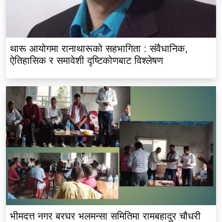
थारू आयोगमा रानाथारूको सहभागिता : संवैधानिक,
ऐतिहासिक र समावेशी दृष्टिकोणबाट विश्लेषण
भीमदत्त नगर बरघर भलमन्सा समितिमा रामबहादुर चौधरी