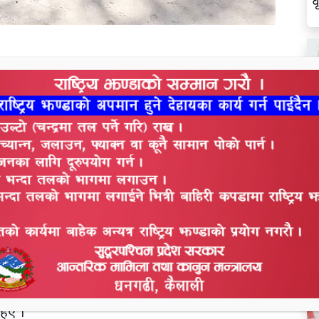
व
ताँही कञ्चनपुर , लालझाडी गाउ पालिका वडा नं.४ स्थित जाई
 उपभोक्ता समुहसे सुम्मारके रोज अपन सहकारी संस्था लि
य औ उपभोक्तातनके मास्क तथा साबुन वितरण करीहए बोमे
ल
 विद्युुत सहकारी संस्थाके पदाधिकारी मिलके अपन सा.वन
स
बालेनके बाँटोगओ हए कञ्चन सा.वनके अध्यक्ष जगन्नाथ राना
 सबय बुढेसे लैके बच्चातकके मास्क बाँटीहए । औ संस्था
थाक लगानीमे सदस्यनके मास्क औ साबुन बाँटी हएँ कहिके
हएँ ।