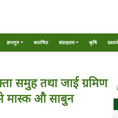
ज्ञानगुन
बातचित
संग्राहलय
कृषि
दस्ता
ता समुह तथा जाई ग्रमिण
ासे मास्क औ साबुन