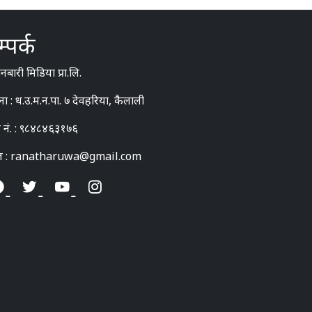
्पर्क
बारी मिडिया प्रा.लि.
ना : ध.उ.म.न.पा. ७ देवहरिया, कैलाली
 नं. : ९८४८४६३१७६
ल : ranatharuwa@gmail.com