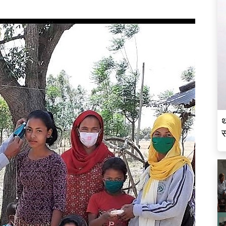
थ
स
व