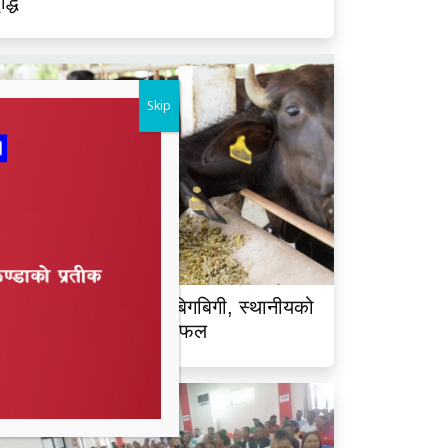
ृद्धि
Skip
ालझाडीमा भैंसी चोरीको बिगबिगी, स्थानीयको
क्रियतापछि चोर भाग्न सफल