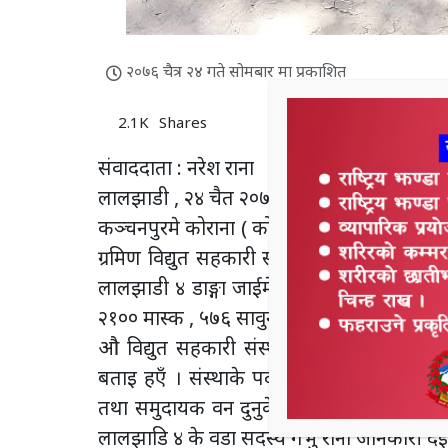
२०७६ चैत्र २४ गते सोमबार मा प्रकाशित
2.1K
Shares
संवाददाता : नरेश राना
लालझाडी , २४ चैत २०७६ ।
कञ्चनपुरमे कोराना ( कोभिट १९ ) से सुरक्षाके 
ग्रमिण विद्युत सहकारी संस्था औ कञ्चन सा.वन
लालझाडी ४ डाङ्गा जाईमे बैठनबाले सेयर सदस्
२१०० मास्क , ५७६ सावुन रहए । कञ्चन सा.बन औ
औ विद्युत सहकारी संस्थाके क्षेत्र भित्र बैठन
बताइ हएँ । संस्थाके पदाधिकारी घरघरमे जाइके
तथा समुदायक वन दुनुके सहकार्यमे अपनी संस्
लालझाडि ४ के वडा सदस्य गर्भु राना जानकारी दइ