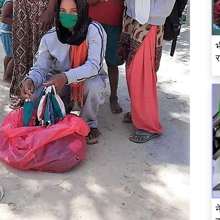
भ
र
न