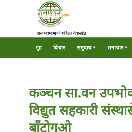
रानाथारु भाषाको पहिलो वेवासईत
गृह
विचार
समुदाय
समाचार
कञ्चन सा.वन उपभोक्
विद्युत सहकारी संस्थ
बाँटोगओ