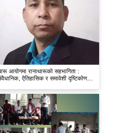
ारू आयोगमा रानाथारूको सहभागिता :
ंवैधानिक, ऐतिहासिक र समावेशी दृष्टिकोणबाट
िश्लेषण