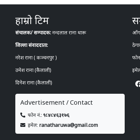
हाम्रो टिम
सम
संचालक/ सम्पादक:
नन्दलाल राना थारू
आँगन
जिल्ला संवाददाता:
ठेगा
नरेश राना ( कञ्चनपुर )
फोन
उमेश राना (कैलाली)
इमे
दिनेश राना (कैलाली)
Advertisement / Contact
फोन नं.:
९८४८४६३१७६
इमेल:
ranatharuwa@gmail.com