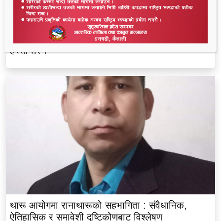
लालझाडीका सम्पूर्ण भलमन्सालाई सम्मानसहित कुर्सी
हस्तान्तरण
थारू आयोगमा रानाथारूको सहभागिता : संवैधानिक,
ऐतिहासिक र समावेशी दृष्टिकोणबाट विश्लेषण