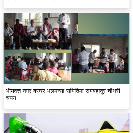
भीमदत्त नगर बरघर भलमन्सा समितिमा रामबहादुर चौधरी
चयन