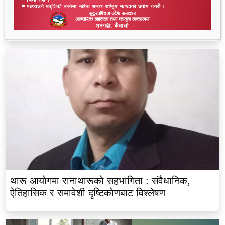
लालझाडीका सम्पूर्ण भलमन्सालाई सम्मानसहित कुर्सी
हस्तान्तरण
थारू आयोगमा रानाथारूको सहभागिता : संवैधानिक,
ऐतिहासिक र समावेशी दृष्टिकोणबाट विश्लेषण