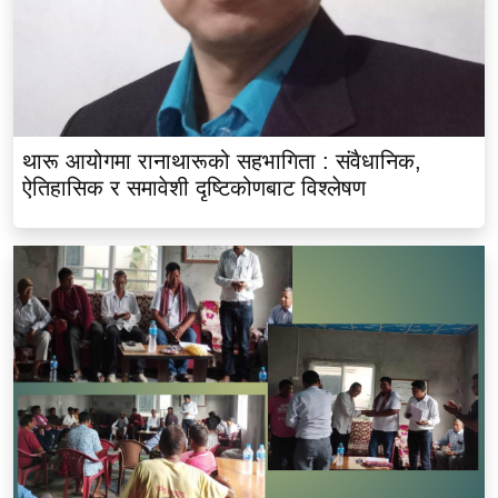
थारू आयोगमा रानाथारूको सहभागिता : संवैधानिक,
ऐतिहासिक र समावेशी दृष्टिकोणबाट विश्लेषण