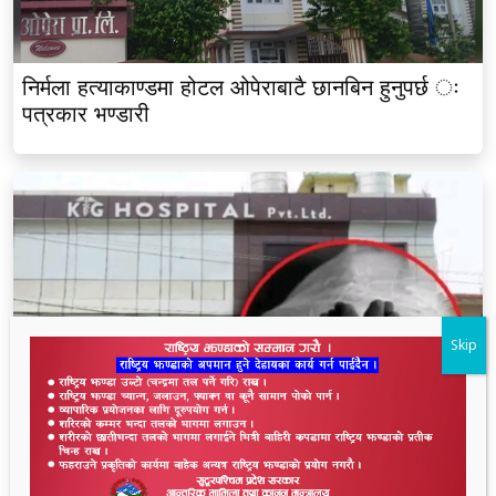
निर्मला हत्याकाण्डमा होटल ओपेराबाटै छानबिन हुनुपर्छ ः
पत्रकार भण्डारी
Skip
धनगढीको के जी अस्पतालमा मृत्यु प्रकरण: २२ लाखमा
केस रफादफा