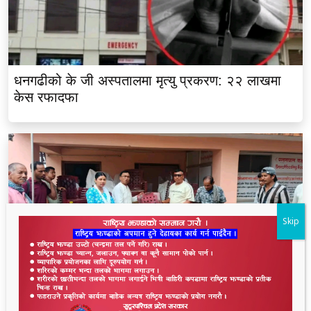
धनगढीको के जी अस्पतालमा मृत्यु प्रकरण: २२ लाखमा
केस रफादफा
Skip
लालझाडीका सम्पूर्ण भलमन्सालाई सम्मानसहित कुर्सी
हस्तान्तरण