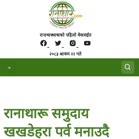
रानाथारु भाषाको पहिलो वेवासईत
२०८३ श्रावण २२ गते
रानाथारू समुदाय
खखडेहरा पर्व मनाउदै