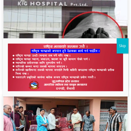
Skip
धनगढीको के जी अस्पतालमा मृत्यु प्रकरण: २२ लाखमा
केस रफादफा