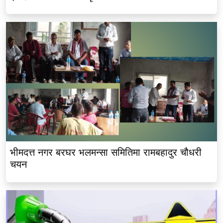
भीमदत्त नगर बरघर भलमन्सा समितिमा रामबहादुर चौधरी
चयन