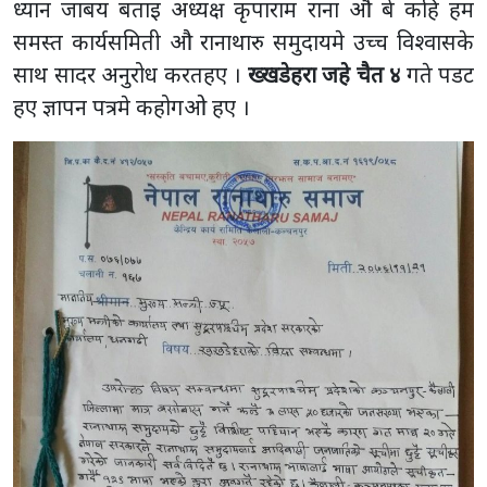
ध्यान जाबय बताइ अध्यक्ष कृपाराम राना औ बे कहि हम
समस्त कार्यसमिती औ रानाथारु समुदायमे उच्च विश्वासके
साथ सादर अनुरोध करतहए ।
ख्खडेहरा जहे चैत ४
गते पडट
हए ज्ञापन पत्रमे कहोगओ हए ।