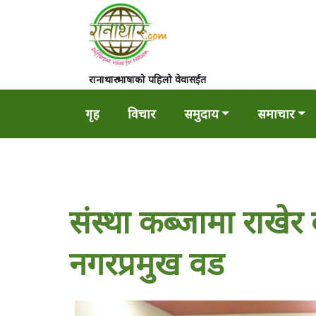
रानाथारु भाषाको पहिलो वेवासईत
गृह
विचार
समुदाय
समाचार
संस्था कब्जामा राखेर बस
नगरप्रमुख वड