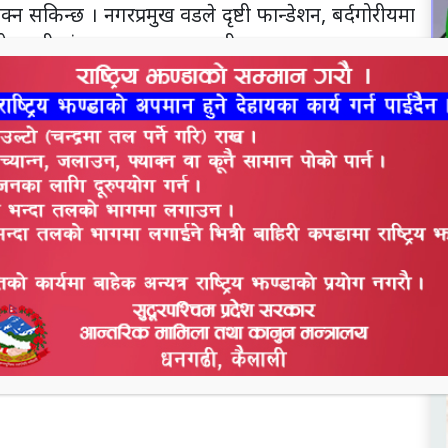
क्न सकिन्छ । नगरप्रमुख वडले दृष्टी फान्डेशन, बर्दगोरीयमा
 परोपकारी संस्थाका कारण धनगढी सडक मानव मुक्त शहर
ख वडले भने, १ सय १८ जना टुहुरालाई संरक्षण दिएको
बाट सरकारी सहयोग प्राप्त छैन । एसओएसमा रहेकाले
 पटक मुख्यमन्त्री कहाँ धाउदा पनि सहयोग नपाएको गुनासो
ना भट्ट, आमाको माया छात्रबासका अध्यक्ष योगन्द्र चन्द
न
व