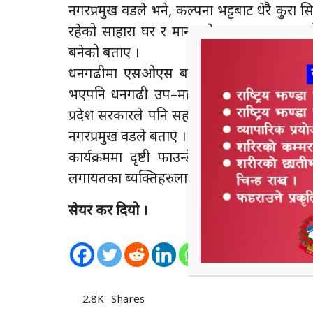
नगरप्रमुख वडले भने, कल्पना भट्टबाट धेरै कुरा सि
रहेको साहारा घर र मानव सेवा आग्रम जस्ता
बनेको बताए ।
धनगढीमा एसओएस बालग्राम रहेको छ नगरप्रमु
भएपनि धनगढी उप–महानगरपालिका बाहेक कतै
प्रदेश सरकारले पनि सहयोग गर्नुपर्छ भनेर पटक
नगरप्रमुख वडले बताए ।
कार्यक्रममा दृष्टी फाउन्डेशनका संचालक कल्प
लगायतका ब्यक्तिहरुलाइृ सम्मान गरिएको थियो
सेयर कर दियो ।
0
Shares
2.8K
Shares