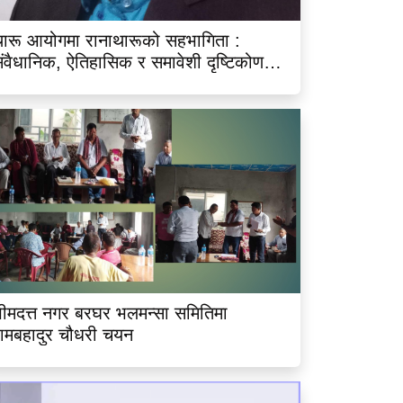
ारू आयोगमा रानाथारूको सहभागिता :
ंवैधानिक, ऐतिहासिक र समावेशी दृष्टिकोणबाट
िश्लेषण
ीमदत्त नगर बरघर भलमन्सा समितिमा
ामबहादुर चौधरी चयन