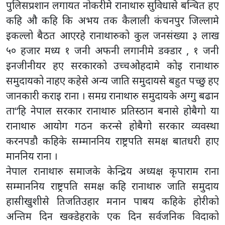
इनजीनीयर हए सरकारको उच्चओहदामे कोइ रानाथारु
समुदायको नाहए कहेसे अन्य जाति समुदायसे बहुत पच्छु हए
जानकारी कराइ राना । समग्र रानाथारु समुदायके अग्गु बढान
ता“हि नेपाल सरकार रानाथारु प्रतिस्ठान बनासे होबैगो या
रानाथारु आयोग गठन करन्से होबैगो सरकार व्यवस्था
करनपडौ कहिके सम्माननिय राष्ट्रपति समक्ष बातधरी हाए
माननिय राना ।
नेपाल रानाथारु समाजके केन्द्रिय अध्यक्ष कृपाराम राना
सम्माननिय राष्ट्रपति समक्ष कहि रानाथारु जाति समुदाय
हासीखुशीसे तिजतिउहार मनान पाबय कहिके होरीको
अन्तिम दिन खक्डेहराके एक दिन सर्वजनिक विदाको
व्यवस्था करनके माग करीहए । औ आनबालो जनगणनामे
रानाथारुको अलग्य गणना होबय कहिके माग फिर करिहएँ ।
सम्माननिय राष्ट्रपतिके सम्मानमे नेपाल रानाथारु समाज
केन्द्रिय कार्यसमितीके अगुवाइमे
फुलबानसे सजो डलबा