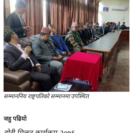
सम्माननिय राष्ट्रपतिकाे सम्मानमा
उपस्थित
जहु पढियो
होरी मिलन कार्यक्रम २०७६
रानाथारुको बडो तिउहार होरी बिशेष तिउहारके रुपमे मानत
आएहए । होरी २०७६को शुभअबसरमे सबय दादाभइया