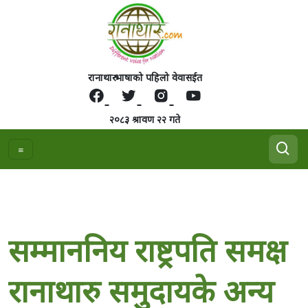
२०८३ श्रावण २२ गते
सम्माननिय राष्ट्रपति समक्ष
रानाथारु समुदायके अन्य
जाति सरह सेवा सुबिधाको
माग ,नेराथास