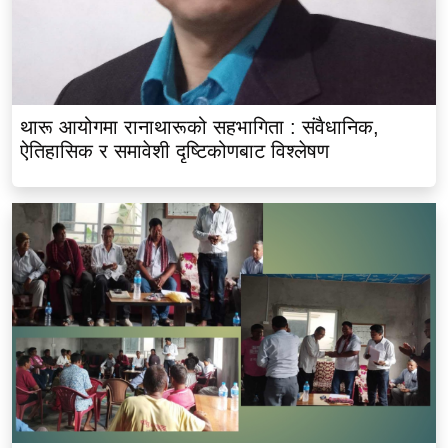
थारू आयोगमा रानाथारूको सहभागिता : संवैधानिक,
ऐतिहासिक र समावेशी दृष्टिकोणबाट विश्लेषण
भीमदत्त नगर बरघर भलमन्सा समितिमा रामबहादुर चौधरी
चयन