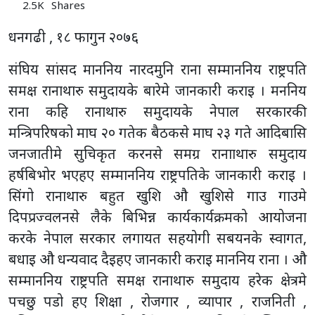
समक्ष रानाथारु समुदायके बारेमे जानकारी कराइ । मननिय
राना कहि रानाथारु समुदायके नेपाल सरकारकी
मन्त्रिपरिषको माघ २० गतेक बैठकसे माघ २३ गते आदिबासि
जनजातीमे सुचिकृत करनसे समग्र रानााथारु समुदाय
हर्षबिभोर भएहए सम्माननिय राष्ट्रपतिके जानकारी कराइ ।
सिंगो रानाथारु बहुत खुशि औ खुशिसे गाउ गाउमे
दिपप्रज्वलनसे लैके बिभिन्न कार्यकार्यक्रमको आयोजना
करके नेपाल सरकार लगायत सहयोगी सबयनके स्वागत,
बधाइ औ धन्यवाद दैइहए जानकारी कराइ माननिय राना । औ
सम्माननिय राष्ट्रपति समक्ष रानाथारु समुदाय हरेक क्षेत्रमे
पचछु पडो हए शिक्षा , रोजगार , व्यापार , राजनिती ,
पुलिसप्रशान लगायत नोकरीमे रानाथारु सुविधासे बन्चित हए
कहि औ कहि कि अभय तक कैलाली कंचनपुर जिल्लामे
इकल्लो बैठत आएरहे रानाथारुको कुल जनसंख्या ३ लाख
५० हजार मध्य १ जनी अफनी लगानीमे डक्डार , १ जनी