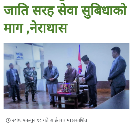
२०७६ फाल्गुन १८ गते आईतवार मा प्रकाशित
2.5K
Shares
धनगढी , १८ फागुन २०७६
संघिय सांसद माननिय नारदमुनि राना सम्माननिय राष्ट्रपति