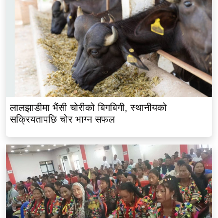
लालझाडीमा भैंसी चोरीको बिगबिगी, स्थानीयको
सक्रियतापछि चोर भाग्न सफल
राना थारू तीज (सामन) पर्वको संरक्षण तथा संवर्द्धन र